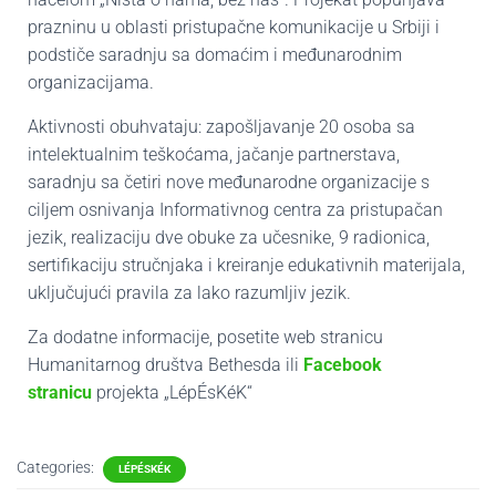
prazninu u oblasti pristupačne komunikacije u Srbiji i
podstiče saradnju sa domaćim i međunarodnim
organizacijama.
Aktivnosti obuhvataju: zapošljavanje 20 osoba sa
intelektualnim teškoćama, jačanje partnerstava,
saradnju sa četiri nove međunarodne organizacije s
ciljem osnivanja Informativnog centra za pristupačan
jezik, realizaciju dve obuke za učesnike, 9 radionica,
sertifikaciju stručnjaka i kreiranje edukativnih materijala,
uključujući pravila za lako razumljiv jezik.
Za dodatne informacije, posetite web stranicu
Humanitarnog društva Bethesda ili
Facebook
stranicu
projekta „LépÉsKéK“
Categories:
LÉPÉSKÉK