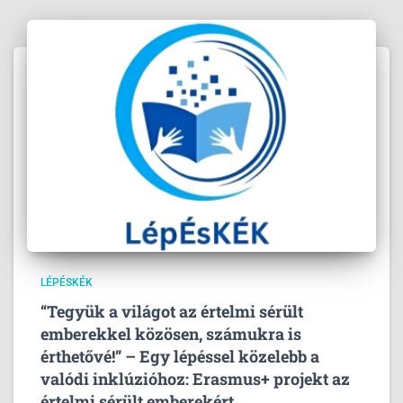
LÉPÉSKÉK
“Tegyük a világot az értelmi sérült
emberekkel közösen, számukra is
érthetővé!” – Egy lépéssel közelebb a
valódi inklúzióhoz: Erasmus+ projekt az
értelmi sérült emberekért