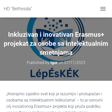
HD "Bethesda"
T
O
G
G
L
Inkluzivan i inovativan Erasmus+
E
N
projekat za osobe sa intelektualnim
A
smetnjama
V
I
G
Published by
Igor
on
07/11/2023
A
T
I
O
N
„Kreirajmo zajedno svet koji je razumljiv i pristupačan i
osobama sa intelektualnim teškoćama“ – to je osnovni
cilj inovativnog Erasmus+ projekta koji pruža podršku