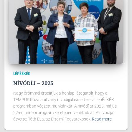
LÉPÉSKÉK
NÍVÓDÍJ – 2025
Nagy örömmel értesítjük a honlap látogatóit, hogy a
TEMPUS Közalapítvány nívódíjjal ismerte el a LépÉsKÉK
programban végzett munkánkat. A nívódíjat 2025. május
22-én ünnepi program keretében vehettük át. A nívódíjat
átvette: Tóth Éva, az Értelmi Fogyatékosok
Read more