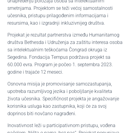
unapređenju položaja osoba sa intelektualnim
smetnjama. Projektom se teži većoj samostalnosti
učesnika, pristupu prilagođenim informacijama i
resursima, kao i izgradnji inkluzivnijeg društva.
Projekat je rezultat partnerstva između Humanitarnog
društva Bethesda i Udruženja za zaštitu interesa osoba
sa intelektualnim teškoćama Čongrad okruga iz
Segedina. Fondacija Tempus podržava projekt sa
60.000 evra. Program je počeo 1. septembra 2023.
godine i trajaće 12 meseci.
Osnovna misija je promovisanje samozastupanja,
upotreba razumljivog jezika i poboljšanje kvaliteta
života učesnika. Specifičnost projekta je angažovanje
korisnika usluga kao zastupnika, koji će za svoj
doprinos biti novčano nagrađeni.
Inovativnost leži u participativnom pristupu, vođena
načelom „Ništa o nama, bez nas“. Projekat popunjava