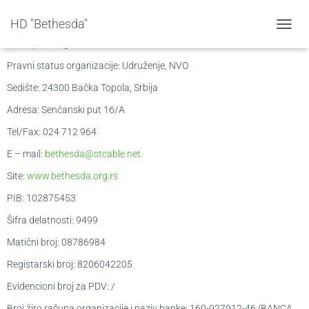
Osnovni podaci
HD "Bethesda"
T
Naziv pravnog lica: Humanitarno društvo Bethesda
O
G
Pravni status organizacije:
Udruženje,
NVO
G
Sedište: 24300 Bačka Topola, Srbija
L
E
Adresa: Senćanski put 16/A
N
A
Tel/Fax: 024 712 964
V
I
E – mail:
bethesda@stcable.net
G
Site:
www.bethesda.org.rs
A
T
PIB: 102875453
I
O
Šifra delatnosti: 9499
N
Matični broj: 08786984
Registarski broj: 8206042205
Evidencioni broj za PDV: /
Broj žiro računa organizacije i naziv banke
:
160-927912-46 (BANCA