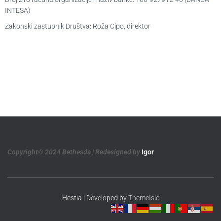
INTESA)
Zakonski zastupnik Društva:
Roža Cipo, direktor
Copyright© 2024 Bethesda | Redesigned by
Igor
Hestia | Developed by
ThemeIsle